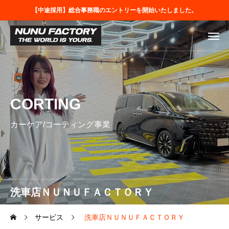
【中途採用】総合事務職のエントリーを開始いたしました。
CORTING
カーケア/コーティング事業
洗車店ＮＵＮＵＦＡＣＴＯＲＹ
サービス
洗車店ＮＵＮＵＦＡＣＴＯＲＹ